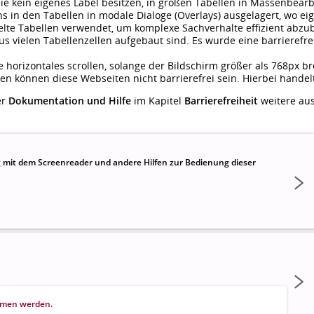
e kein eigenes Label besitzen, in großen Tabellen in Massenbear
 in den Tabellen in modale Dialoge (Overlays) ausgelagert, wo ei
te Tabellen verwendet, um komplexe Sachverhalte effizient abzub
 aus vielen Tabellenzellen aufgebaut sind. Es wurde eine barrieref
 horizontales scrollen, solange der Bildschirm größer als 768px brei
en können diese Webseiten nicht barrierefrei sein. Hierbei handelt
er
Dokumentation und Hilfe
im Kapitel
Barrierefreiheit
weitere aus
g mit dem Screenreader und andere Hilfen zur Bedienung dieser
ommen werden.