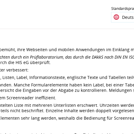
Standardspr
emüht, ihre Webseiten und mobilen Anwendungen im Einklang mit
chten durch ein Prüflaboratorium, das durch die DAkkS nach DIN EN ISO/I
rch die HIS eG überprüft.
ter verbessert:
Listen, Label, Informationstexte, englische Texte und Tabellen teil
nden. Manche Formularelemente haben kein Label, bei einer Tabell
Übersicht die Eingaben vor der Abgabe zu kontrollieren. Meldungen 
em Screenreader ineffizient.
achtelten Liste mit mehreren Unterlisten erschwert. Uhrzeiten wer
 teils nicht beschriftet. Einzelne Inhalte werden doppelt vorgelese
Elementen sehr lang werden, weshalb die Bedienung für Screenreade