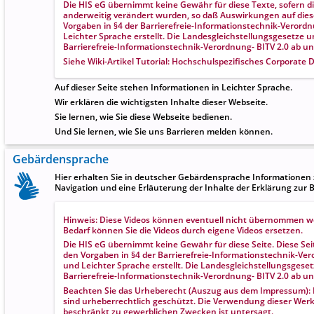
Die HIS eG übernimmt keine Gewähr für diese Texte, sofern di
anderweitig verändert wurden, so daß Auswirkungen auf dies
Vorgaben in
§4 der Barrierefreie-Informationstechnik-Verord
Leichter Sprache
erstellt. Die Landesgleichstellungsgesetze
Barrierefreie-Informationstechnik-Verordnung- BITV 2.0 ab u
Siehe Wiki-Artikel
Tutorial: Hochschulspezifisches Corporate D
Auf dieser Seite stehen Informationen in Leichter Sprache.
Wir erklären die wichtigsten Inhalte dieser Webseite.
Sie lernen, wie Sie diese Webseite bedienen.
Und Sie lernen, wie Sie uns Barrieren melden können.
Gebärdensprache
Hier erhalten Sie in deutscher Gebärdensprache Informationen 
Navigation und eine Erläuterung der Inhalte der Erklärung zur Ba
Hinweis: Diese Videos können eventuell nicht übernommen werd
Bedarf können Sie die Videos durch eigene Videos ersetzen.
Die HIS eG übernimmt keine Gewähr für diese Seite. Diese S
den Vorgaben in
§4 der Barrierefreie-Informationstechnik-Ve
und Leichter Sprache
erstellt. Die Landesgleichstellungsges
Barrierefreie-Informationstechnik-Verordnung- BITV 2.0 ab u
Beachten Sie das Urheberecht (Auszug aus dem Impressum): Di
sind urheberrechtlich geschützt. Die Verwendung dieser Werk
beschränkt zu gewerblichen Zwecken ist untersagt.