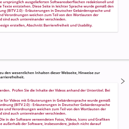
e ursprünglich ausgelieferten Softwareoberflächen redaktionell und
e Texte entstehen. Diese Seite in leichter Sprache wurde gemäß den
nung (BITV 2.0) - Erläuterungen in Deutscher Gebärdensprache und
 und Verordnungen weichen zum Teil von den Wortlauten der
nd sind auch untereinander verschieden.
esign erstellen
, Abschnitt
Barrierefreiheit und Usability
.
zu den wesentlichen Inhalten dieser Webseite, Hinweise zur
rrierefreiheit.
en. Prüfen Sie die Inhalte der Videos anhand der Untertitel. Bei
eite für Videos mit Erläuterungen in Gebärdensprache wurde gemäß
rordnung (BITV 2.0) - Erläuterungen in Deutscher Gebärdensprache
etze und Verordnungen weichen zum Teil von den Wortlauten der
nd sind auch untereinander verschieden.
e in der Software verwendeten Fotos, Videos, Icons und Grafiken
e außerhalb der Software, insbesondere, jedoch nicht darauf