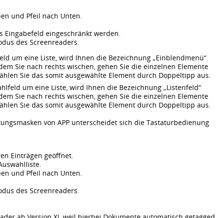
ben und Pfeil nach Unten.
s Eingabefeld eingeschränkt werden.
odus des Screenreaders.
eld um eine Liste, wird Ihnen die Bezeichnung „Einblendmenü“
Indem Sie nach rechts wischen, gehen Sie die einzelnen Elemente
Wählen Sie das somit ausgewählte Element durch Doppeltipp aus.
lfeld um eine Liste, wird Ihnen die Bezeichnung „Listenfeld“
Indem Sie nach rechts wischen, gehen Sie die einzelnen Elemente
Wählen Sie das somit ausgewählte Element durch Doppeltipp aus.
ungsmasken von APP unterscheidet sich die Tastaturbedienung
llen Einträgen geöffnet.
Auswahlliste.
ben und Pfeil nach Unten.
odus des Screenreaders.
ader ab Version XI, weil hierbei Dokumente automatisch getagged