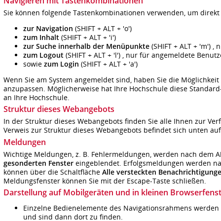
Navigieren mit Tastenkombinationen
Sie können folgende Tastenkombinationen verwenden, um direkt 
zur Navigation
(SHIFT + ALT + 'o')
zum Inhalt
(SHIFT + ALT + 'i')
zur Suche innerhalb der Menüpunkte
(SHIFT + ALT + 'm') ,
zum Logout
(SHIFT + ALT + 'l') , nur für angemeldete Benut
sowie
zum Login
(SHIFT + ALT + 'a')
Wenn Sie am System angemeldet sind, haben Sie die Möglichkeit
anzupassen. Möglicherweise hat Ihre Hochschule diese Standard
an Ihre Hochschule.
Struktur dieses Webangebots
In der Struktur dieses Webangebots finden Sie alle Ihnen zur 
Verweis zur
Struktur dieses Webangebots
befindet sich unten auf
Meldungen
Wichtige Meldungen, z. B. Fehlermeldungen, werden nach dem Ab
gesonderten Fenster
eingeblendet. Erfolgsmeldungen werden na
können über die Schaltfläche
Alle versteckten Benachrichtigung
Meldungsfenster können Sie mit der Escape-Taste schließen.
Darstellung auf Mobilgeräten und in kleinen Browserfens
Einzelne Bedienelemente des Navigationsrahmens werden i
und sind dann dort zu finden.