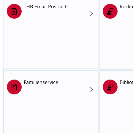
THB-Email-Postfach
Rück
Campuscard
Familienservice
Bibli