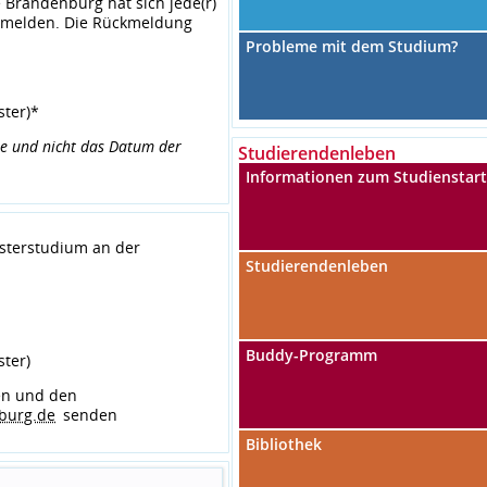
Brandenburg hat sich jede(r)
zumelden. Die Rückmeldung
Probleme mit dem Studium?
ter)*
le und nicht das Datum der
Studierendenleben
Informationen zum Studienstar
asterstudium an der
Studierendenleben
Buddy-Programm
ter)
n und den
burg.de
senden
Bibliothek