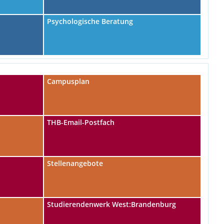
Psychologische Beratung
t
Campusplan
THB-Email-Postfach
Stellenangebote
Studierendenwerk West:Brandenburg