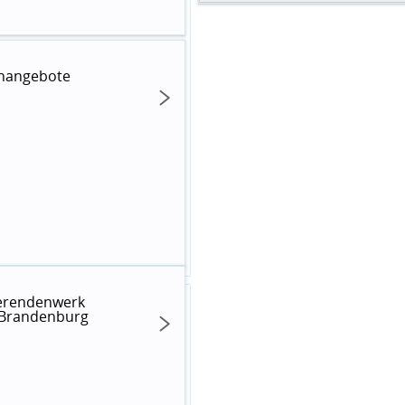
enangebote
erendenwerk
Brandenburg