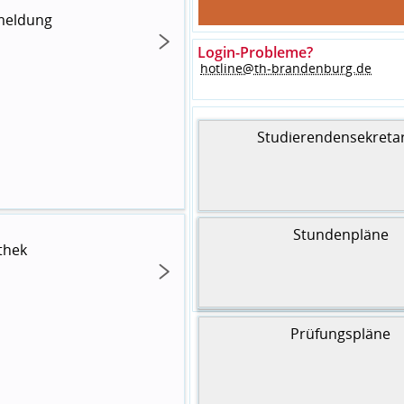
meldung
Login-Probleme?
hotline@th-brandenburg.de
Studierendensekretar
Stundenpläne
FAQs
othek
Prüfungspläne