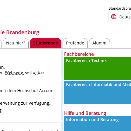
Standardspr
le Brandenburg
Neu hier?
Studierende
Prüfende
Alumni
Fachbereiche
Fachbereich Technik
en.
er
Webseite
verfügbar.
Fachbereich Informatik und Me
 mit dem Hochschul-Account
verwaltung zur Verfügung.
g)
Hilfe und Beratung
Information und Beratung